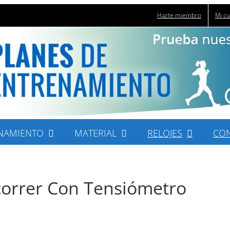
Hazte miembro
Mi c
NAMIENTO
MATERIAL
RELOJES
CO
 correr Con Tensiómetro