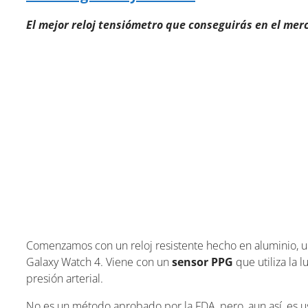
El mejor reloj tensiómetro que conseguirás en el mer
Comenzamos con un reloj resistente hecho en aluminio, un
Galaxy Watch 4. Viene con un
sensor PPG
que utiliza la 
presión arterial.
No es un método aprobado por la FDA, pero, aun así, es u