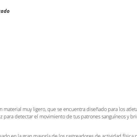
cado
 material muy ligero, que se encuentra diseñado para los atlet
luz para detectar el movimiento de tus patrones sanguíneos y bri
sado en la gran mayoría de los rastreadores de actividad físic