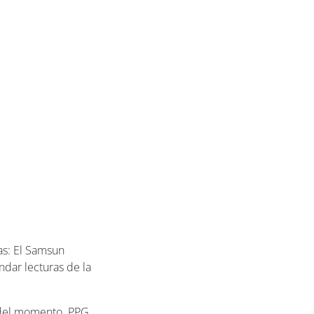
as: El Samsun
ndar lecturas de la
a del momento. PPG