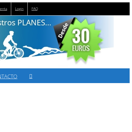
uenta
Login
FAQ
NTACTO