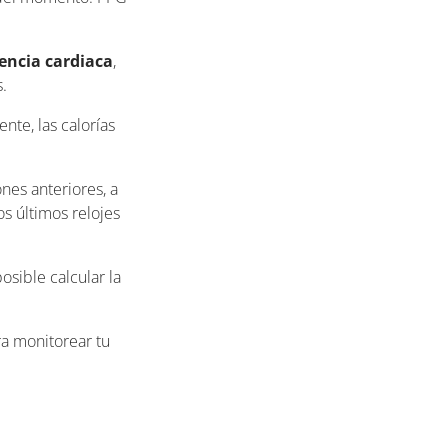
encia cardiaca
,
.
nte, las calorías
nes anteriores, a
os últimos relojes
osible calcular la
ra monitorear tu