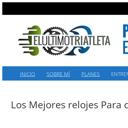
Saltar
al
contenido
INICIO
SOBRE MÍ
PLANES
ENTRE
Los Mejores relojes Para