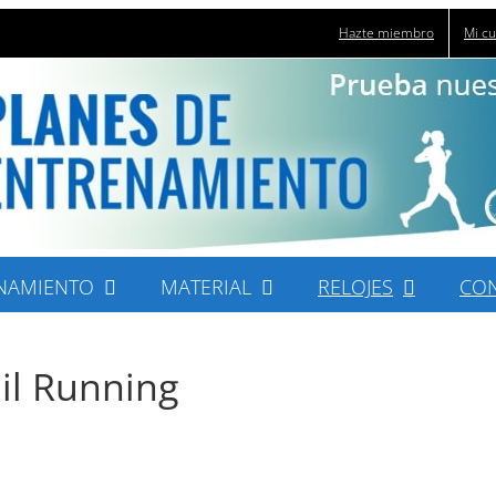
Hazte miembro
Mi c
NAMIENTO
MATERIAL
RELOJES
CO
il Running