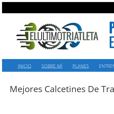
Saltar
al
contenido
INICIO
SOBRE MÍ
PLANES
ENTRE
Mejores Calcetines De Tra