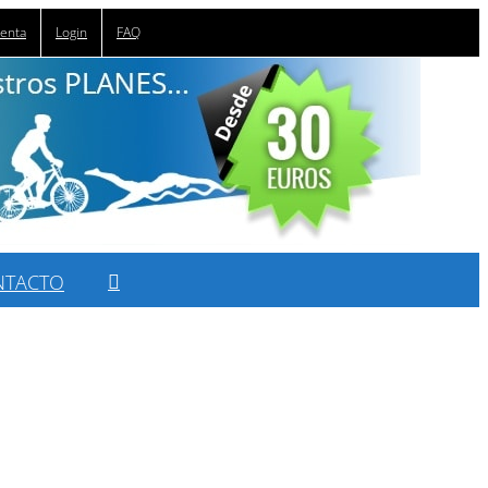
uenta
Login
FAQ
NTACTO