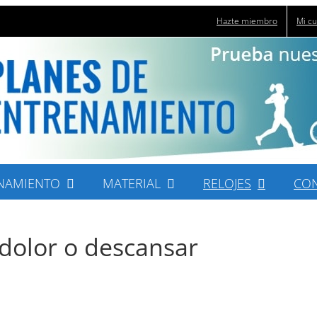
Hazte miembro
Mi c
NAMIENTO
MATERIAL
RELOJES
CO
dolor o descansar