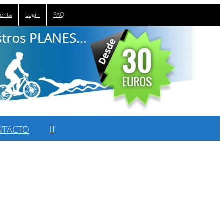
uenta
Login
FAQ
NTACTO