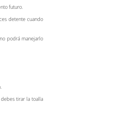
nto futuro.
onces detente cuando
o no podrá manejarlo
.
ebes tirar la toalla