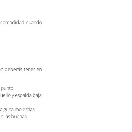
 incomodidad cuando
ión deberás tener en
 punto.
uello y espalda baja
 alguna molestias
en las buenas