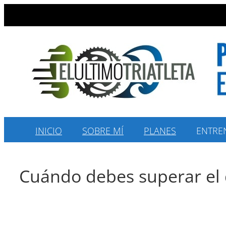
Saltar
al
contenido
INICIO
SOBRE MÍ
PLANES
ENTRE
Cuándo debes superar el 