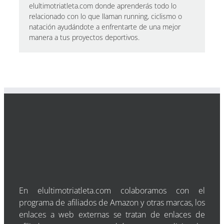
elultimotriatleta.com donde aprenderás todo lo
relacionado con lo que llaman running, ciclismo o
natación ayudándote a enfrentarte de una mejor
manera a tus proyectos deportivos.
En elultimotriatleta.com colaboramos con el
programa de afiliados de Amazon y otras marcas, los
enlaces a web externas se tratan de enlaces de