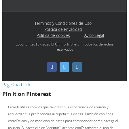
Términos y Condiciones de Uso
Política de Privacidad
Política de cookies
Aviso Legal
Copyright 2015 - 2026 El Último Triatleta | Todos los derechos
reservados
Facebook
Twitter
Instagram
Page load link
Pin It on Pinterest
La web utiliza cookies que favorecen la experiencia de usuario y
recuerdan tus preferencias al repetir tus visitas. También con fines
estadísticos y de medición de datos para comprender como navega el
usuario. Al hacer clic en "Aceptar", aceptas explícitamente el uso de