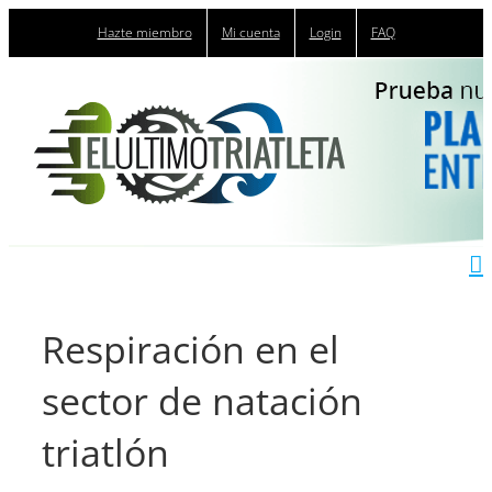
Saltar
Hazte miembro
Mi cuenta
Login
FAQ
al
contenido
Respiración en el
sector de natación
triatlón