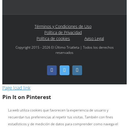
Términos y Condiciones de Uso
Política de Privacidad
Política de cookies
Aviso Legal
Copyright 2015 - 2026 El Último Triatleta | Todos los derechos
reservados
Facebook
Twitter
Instagram
Page load link
Pin It on Pinterest
La web utiliza cookies que favorecen la experiencia de usuario y
recuerdan tus preferencias al repetir tus visitas. También con fines
estadísticos y de medición de datos para comprender como navega el