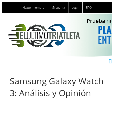
Saltar
Hazte miembro
Mi cuenta
Login
FAQ
al
contenido
Samsung Galaxy Watch
3: Análisis y Opinión