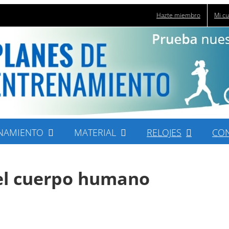
Hazte miembro
Mi c
NAMIENTO
MATERIAL
RELOJES
CO
 el cuerpo humano