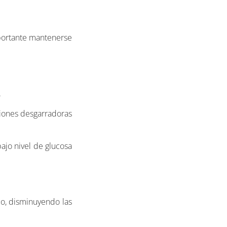
mportante mantenerse
.
siones desgarradoras
ajo nivel de glucosa
mo, disminuyendo las