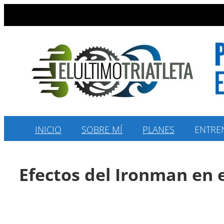
Saltar
al
contenido
INICIO
SOBRE MÍ
PLANES
ENTRE
Efectos del Ironman en