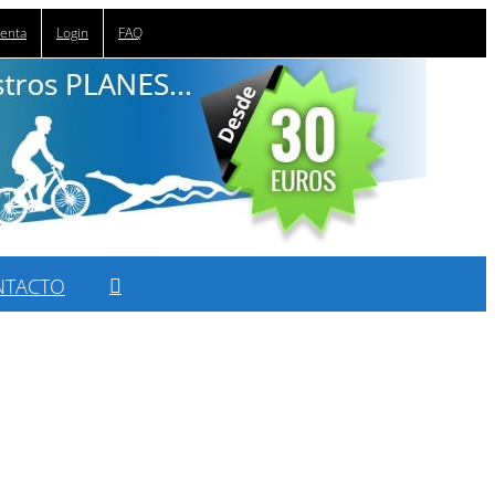
uenta
Login
FAQ
NTACTO