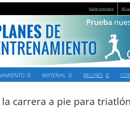
Hazte miembro
Mi c
NAMIENTO
MATERIAL
RELOJES
CO
a carrera a pie para triatló