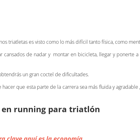
unos triatletas es visto como lo más difícil tanto física, como me
cansados ​​de nadar y montar en bicicleta, llegar y ponerte a c
obtendrás un gran coctel de dificultades.
e hacer que esta parte de la carrera sea más fluida y agradab
 en running para triatlón
ra clave aquí es la economía