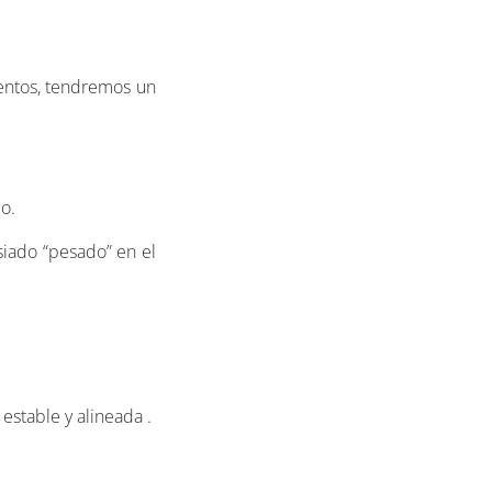
entos, tendremos un
o.
siado “pesado” en el
estable y alineada .