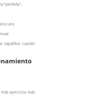
era “perdida”…
tra cara.
inuar.
 zapatillas cuando
renamiento
 más ejercicios más