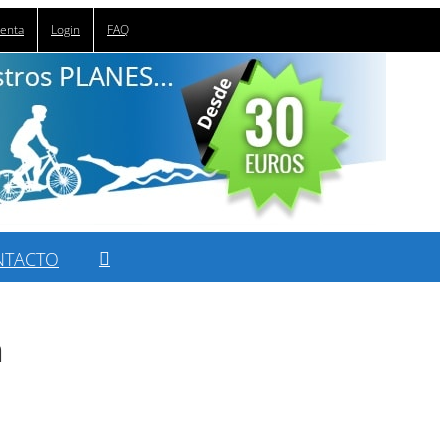
uenta
Login
FAQ
NTACTO
n