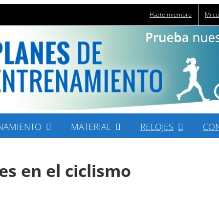
Hazte miembro
Mi c
NAMIENTO
MATERIAL
RELOJES
CO
s en el ciclismo