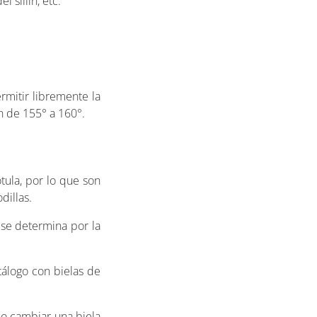
 sillín, etc.
rmitir libremente la
ón de 155° a 160°.
tula, por lo que son
dillas.
 se determina por la
álogo con bielas de
no cambiar una biela