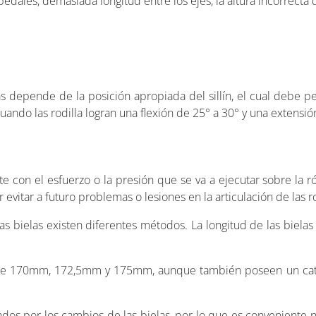
dales, demasiada longitud entre los ejes, la altura incorrecta del
as depende de la posición apropiada del sillín, el cual debe pe
uando las rodilla logran una flexión de 25° a 30° y una extensi
e con el esfuerzo o la presión que se va a ejecutar sobre la ró
tar a futuro problemas o lesiones en la articulación de las ro
as bielas existen diferentes métodos. La longitud de las bielas
 de 170mm, 172,5mm y 175mm, aunque también poseen un cat
dos por los cambios de las bielas, por lo que es conveniente 