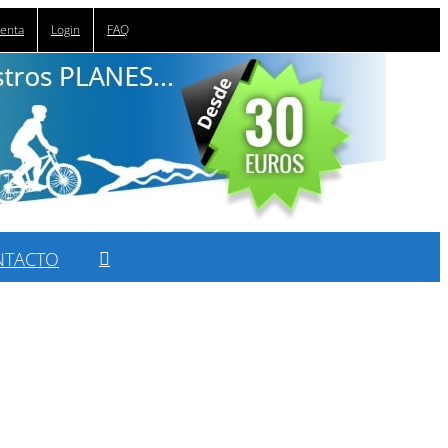
uenta
Login
FAQ
NTACTO