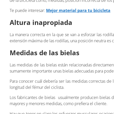
de la bicicleta como, medidas, posición incorrecta de los pe
Te puede interesar:
Mejor material para tu bicicleta
Altura inapropiada
La manera correcta en la que se van a esforzar las rodill
extensión máxima de las rodillas, una posición neutra es c
Medidas de las bielas
Las medidas de las bielas están relacionadas directament
sumamente importante unas bielas adecuadas para poder evi
Para conocer cuál debería ser las medidas correctas de l
longitud del fémur del ciclista.
Los fabricantes de bielas usualmente producen bielas
mayores y menores medidas, como prefiera el cliente.
Hay que tener en claro los esfuerzos musculares ocasiona