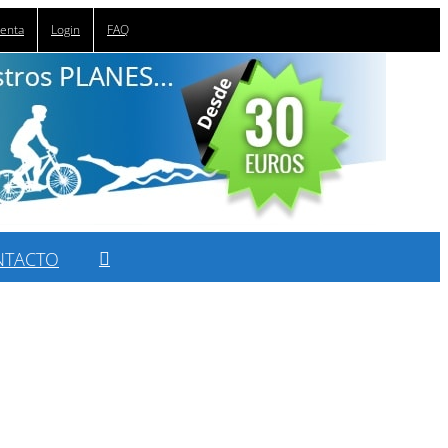
uenta
Login
FAQ
NTACTO