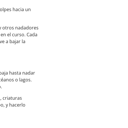
golpes hacia un
 y otros nadadores
en el curso. Cada
e a bajar la
baja hasta nadar
céanos o lagos.
o.
, criaturas
o, y hacerlo