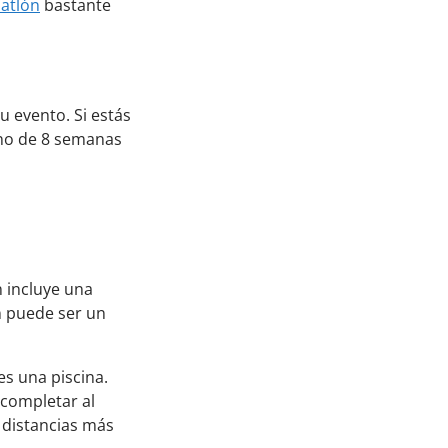
iatlón
bastante
u evento. Si estás
no de 8 semanas
n incluye una
n puede ser un
es una piscina.
 completar al
e distancias más