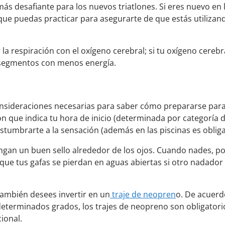
ás desafiante para los nuevos triatlones. Si eres nuevo en l
ue puedas practicar para asegurarte de que estás utilizand
la respiración con el oxígeno cerebral; si tu oxígeno cerebra
rás segmentos con menos energía.
nsideraciones necesarias para saber cómo prepararse para u
ón que indica tu hora de inicio (determinada por categoría d
tumbrarte a la sensación (además en las piscinas es obliga
ngan un buen sello alrededor de los ojos. Cuando nades, po
 que tus gafas se pierdan en aguas abiertas si otro nadador
también desees invertir en un
traje de neopren
o. De acuerd
s determinados grados, los trajes de neopreno son obligatori
cional.