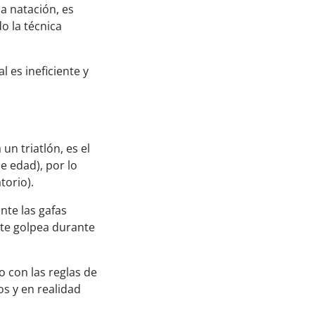
a natación, es
o la técnica
l es ineficiente y
n triatlón, es el
e edad), por lo
torio).
nte las gafas
 te golpea durante
o con las reglas de
os y en realidad