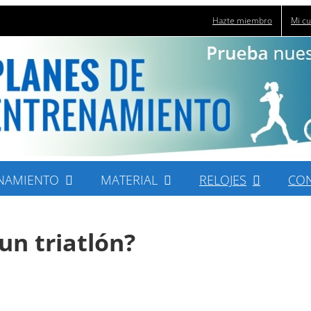
Hazte miembro
Mi c
NAMIENTO
MATERIAL
RELOJES
CO
n triatlón?