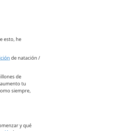
de esto, he
ición
de natación /
illones de
l aumento tu
 Como siempre,
comenzar y qué