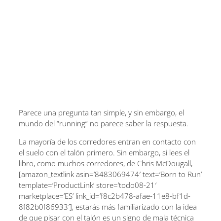
Parece una pregunta tan simple, y sin embargo, el
mundo del “running” no parece saber la respuesta.
La mayoría de los corredores entran en contacto con
el suelo con el talón primero. Sin embargo, si lees el
libro, como muchos corredores, de Chris McDougall,
[amazon_textlink asin=’8483069474′ text=’Born to Run’
template=’ProductLink’ store=’todo08-21′
marketplace=’ES’ link_id=’f8c2b478-afae-11e8-bf1d-
8f82b0f86933′], estarás más familiarizado con la idea
de que pisar con el talón es un signo de mala técnica