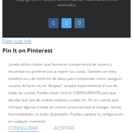
reservados
Facebook
Twitter
Instagram
Page load link
Pin It on Pinterest
La web utiliza cookies que favorecen la experiencia de usuario y
recuerdan tus preferencias al repetir tus visitas. También con fines
estadísticos y de medición de datos para comprender como navega el
usuario. Al hacer clic en "Aceptar", aceptas explícitamente el uso de
todas las cookies Puedes hacer click en CONFIGURACIÓN para que
decidas que tipo de cookies aceptas y cuales no. Ten en cuenta, que
rechazar algunas o todas las cookies provocará que al navegar, ciertas
funcionalidades no estén disponibles. Puedes cambiar tu configuración
en cualquier momento.
CONFIGURAR
ACEPTAR