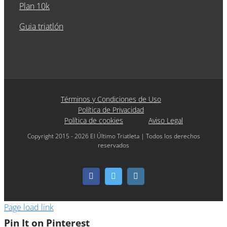
Plan 10k
Guia triatlón
Términos y Condiciones de Uso
Política de Privacidad
Política de cookies
Aviso Legal
Copyright 2015 - 2026 El Último Triatleta | Todos los derechos
reservados
Facebook
Twitter
Instagram
Page load link
Pin It on Pinterest