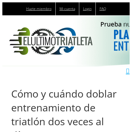
Saltar
Hazte miembro
Mi cuenta
Login
FAQ
al
contenido
Cómo y cuándo doblar
entrenamiento de
triatlón dos veces al