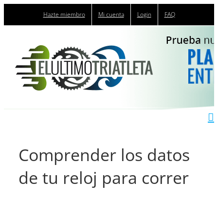
Saltar
Hazte miembro
Mi cuenta
Login
FAQ
al
contenido
Comprender los datos
de tu reloj para correr