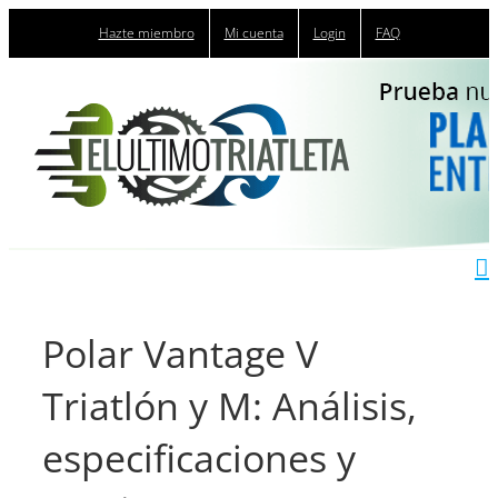
Saltar
Hazte miembro
Mi cuenta
Login
FAQ
al
contenido
Polar Vantage V
Triatlón y M: Análisis,
especificaciones y