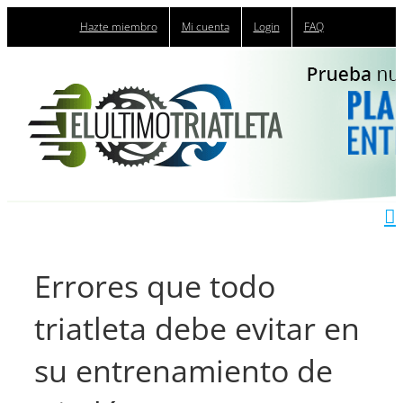
Saltar
Hazte miembro
Mi cuenta
Login
FAQ
al
contenido
Errores que todo
triatleta debe evitar en
su entrenamiento de