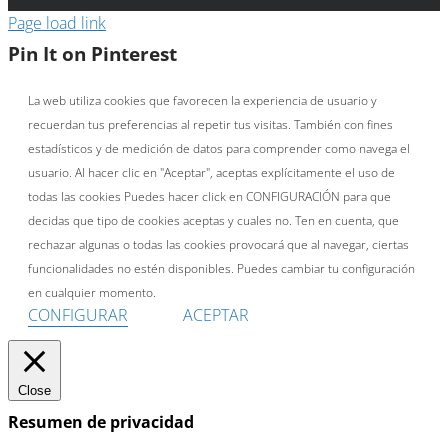
Page load link
Pin It on Pinterest
La web utiliza cookies que favorecen la experiencia de usuario y
recuerdan tus preferencias al repetir tus visitas. También con fines
estadísticos y de medición de datos para comprender como navega el
usuario. Al hacer clic en "Aceptar", aceptas explícitamente el uso de
todas las cookies Puedes hacer click en CONFIGURACIÓN para que
decidas que tipo de cookies aceptas y cuales no. Ten en cuenta, que
rechazar algunas o todas las cookies provocará que al navegar, ciertas
funcionalidades no estén disponibles. Puedes cambiar tu configuración
en cualquier momento.
CONFIGURAR
ACEPTAR
Close
Resumen de privacidad