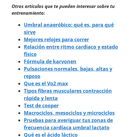
Otros artículos que te pueden interesar sobre tu
entrenamiento:
Umbral anaeróbico: qué es, para qué
sirve
Mejores relojes para correr
Relación entre ritmo cardiaco y estado
físico
Fórmula de karvonen
Pulsaciones normales, bajas, altas y
reposo
Que es el Vo2 max
Tipos fibras musculares contracción
rápida y lenta
Test de cooper
Macrociclos, mesociclos y microciclos
Pruebas para averiguar tus zonas de
frecuencia cardíaca umbral lactato
Qué es el ácido láctico