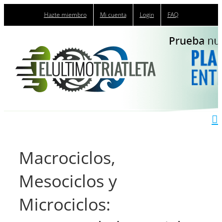
Saltar
Hazte miembro
Mi cuenta
Login
FAQ
al
contenido
Macrociclos,
Mesociclos y
Microciclos: