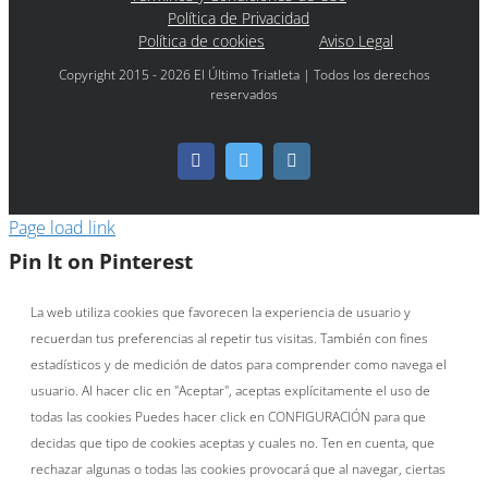
Política de Privacidad
Política de cookies
Aviso Legal
Copyright 2015 - 2026 El Último Triatleta | Todos los derechos
reservados
Facebook
Twitter
Instagram
Page load link
Pin It on Pinterest
La web utiliza cookies que favorecen la experiencia de usuario y
recuerdan tus preferencias al repetir tus visitas. También con fines
estadísticos y de medición de datos para comprender como navega el
usuario. Al hacer clic en "Aceptar", aceptas explícitamente el uso de
todas las cookies Puedes hacer click en CONFIGURACIÓN para que
decidas que tipo de cookies aceptas y cuales no. Ten en cuenta, que
rechazar algunas o todas las cookies provocará que al navegar, ciertas