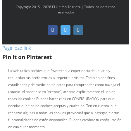
Copyright 2015 - 2026 El Último Triatleta | Todos los derechos
reservados
Facebook
Twitter
Instagram
Page load link
Pin It on Pinterest
La web utiliza cookies que favorecen la experiencia de usuario y
recuerdan tus preferencias al repetir tus visitas. También con fines
estadísticos y de medición de datos para comprender como navega el
usuario. Al hacer clic en "Aceptar", aceptas explícitamente el uso de
todas las cookies Puedes hacer click en CONFIGURACIÓN para que
decidas que tipo de cookies aceptas y cuales no. Ten en cuenta, que
rechazar algunas o todas las cookies provocará que al navegar, ciertas
funcionalidades no estén disponibles. Puedes cambiar tu configuración
en cualquier momento.