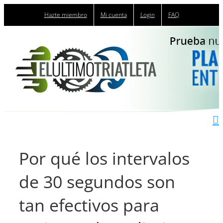
Saltar
Hazte miembro
Mi cuenta
Login
FAQ
al
contenido
Por qué los intervalos
de 30 segundos son
tan efectivos para