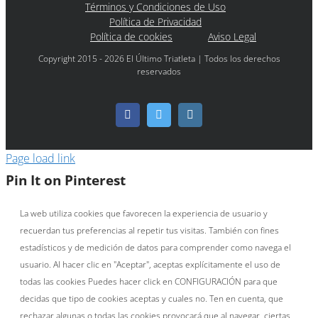
Términos y Condiciones de Uso
Política de Privacidad
Política de cookies
Aviso Legal
Copyright 2015 - 2026 El Último Triatleta | Todos los derechos
reservados
Facebook
Twitter
Instagram
Page load link
Pin It on Pinterest
La web utiliza cookies que favorecen la experiencia de usuario y
recuerdan tus preferencias al repetir tus visitas. También con fines
estadísticos y de medición de datos para comprender como navega el
usuario. Al hacer clic en "Aceptar", aceptas explícitamente el uso de
todas las cookies Puedes hacer click en CONFIGURACIÓN para que
decidas que tipo de cookies aceptas y cuales no. Ten en cuenta, que
rechazar algunas o todas las cookies provocará que al navegar, ciertas