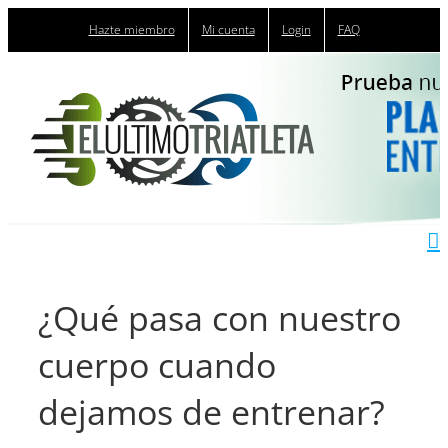
Saltar
Hazte miembro
Mi cuenta
Login
FAQ
al
contenido
¿Qué pasa con nuestro
cuerpo cuando
dejamos de entrenar?