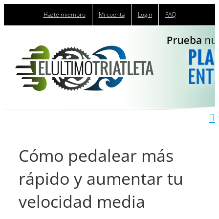
Saltar
Hazte miembro
Mi cuenta
Login
FAQ
al
contenido
Cómo pedalear más
rápido y aumentar tu
velocidad media