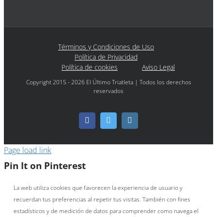
Términos y Condiciones de Uso
Política de Privacidad
Política de cookies
Aviso Legal
Copyright 2015 - 2026 El Último Triatleta | Todos los derechos
reservados
Facebook
Twitter
Instagram
Page load link
Pin It on Pinterest
La web utiliza cookies que favorecen la experiencia de usuario y
recuerdan tus preferencias al repetir tus visitas. También con fines
estadísticos y de medición de datos para comprender como navega el