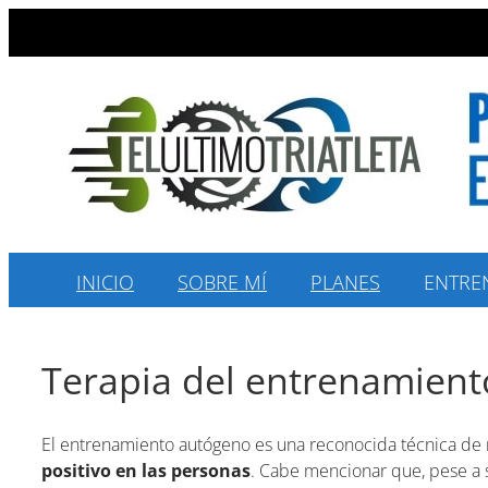
Saltar
al
contenido
INICIO
SOBRE MÍ
PLANES
ENTRE
Terapia del entrenamien
El entrenamiento autógeno es una reconocida técnica de 
positivo en las personas
. Cabe mencionar que, pese a s