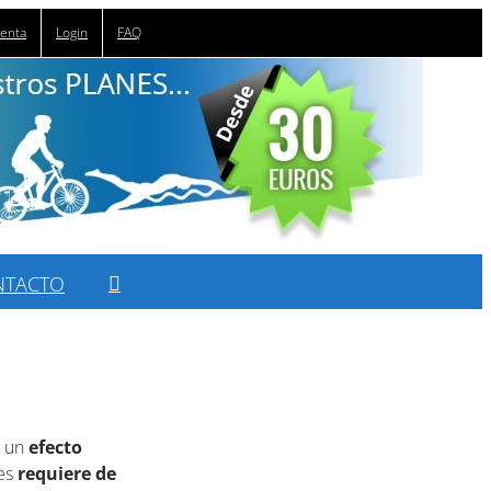
uenta
Login
FAQ
NTACTO
o un
efecto
ues
requiere de