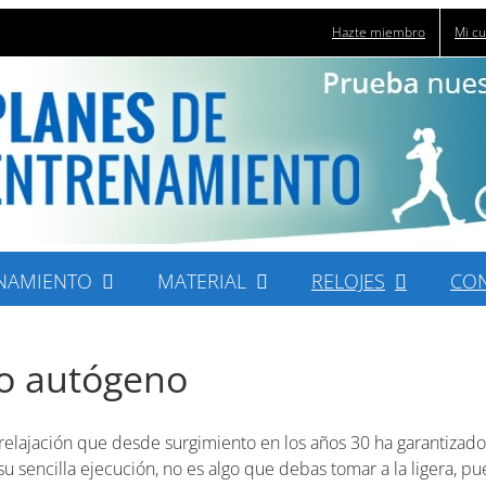
Hazte miembro
Mi c
NAMIENTO
MATERIAL
RELOJES
CO
to autógeno
relajación que desde surgimiento en los años 30 ha garantizad
u sencilla ejecución, no es algo que debas tomar a la ligera, p