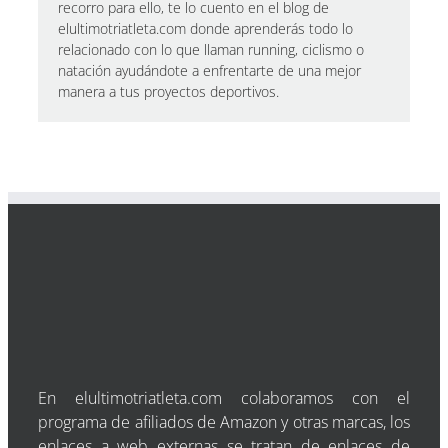
recorro para ello, te lo cuento en el blog de
elultimotriatleta.com donde aprenderás todo lo
relacionado con lo que llaman running, ciclismo o
natación ayudándote a enfrentarte de una mejor
manera a tus proyectos deportivos.
En elultimotriatleta.com colaboramos con el
programa de afiliados de Amazon y otras marcas, los
enlaces a web externas se tratan de enlaces de