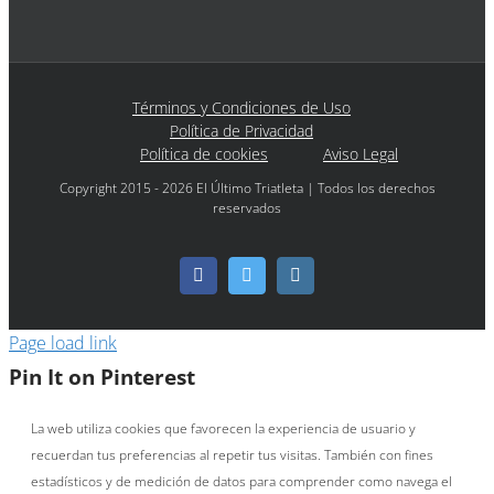
Términos y Condiciones de Uso
Política de Privacidad
Política de cookies
Aviso Legal
Copyright 2015 - 2026 El Último Triatleta | Todos los derechos
reservados
Facebook
Twitter
Instagram
Page load link
Pin It on Pinterest
La web utiliza cookies que favorecen la experiencia de usuario y
recuerdan tus preferencias al repetir tus visitas. También con fines
estadísticos y de medición de datos para comprender como navega el