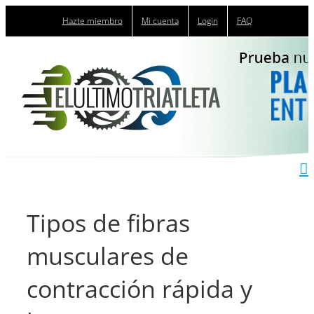
Saltar
Hazte miembro
Mi cuenta
Login
FAQ
al
contenido
Tipos de fibras
musculares de
contracción rápida y