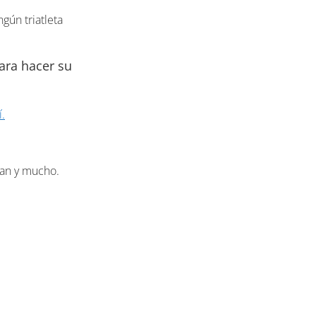
ngún triatleta
ara hacer su
.
tan y mucho.