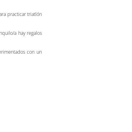
a practicar triatlón
nquilo/a hay regalos
xperimentados con un