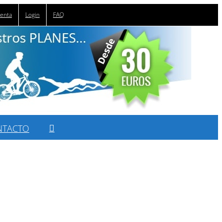
uenta
Login
FAQ
NTACTO