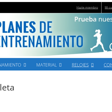
Hazte miembro
Mi c
NAMIENTO
MATERIAL
RELOJES
CO
leta