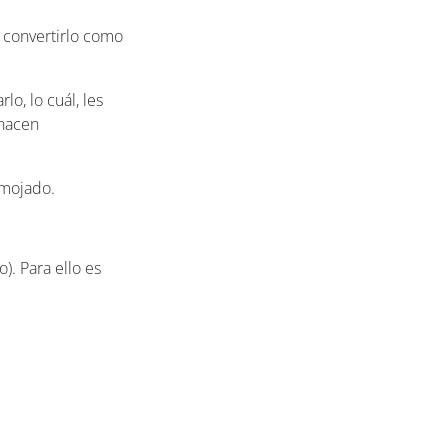
n convertirlo como
o, lo cuál, les
 hacen
 mojado.
). Para ello es