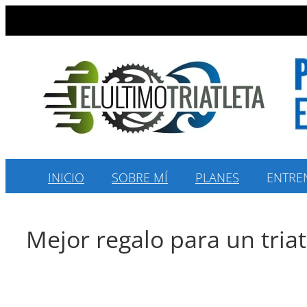
Saltar
al
contenido
INICIO
SOBRE MÍ
PLANES
ENTRE
Mejor regalo para un triat