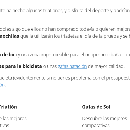
te ha hecho algunos triatlones, y disfruta del deporte y podría
les algo que ellos no han comprado todavía o quieren mejorarl
mochilas
que la utilizarán los triatletas el día de la prueba y se
 de bici
y una zona impermeable para el neopreno o bañador
s para la bicicleta
o unas
gafas natación
de mayor calidad.
icleta (evidentemente si no tienes problema con el presupuesto
lón
.
Triatlón
Gafas de Sol
 las mejores
Descubre las mejores
ivas
comparativas