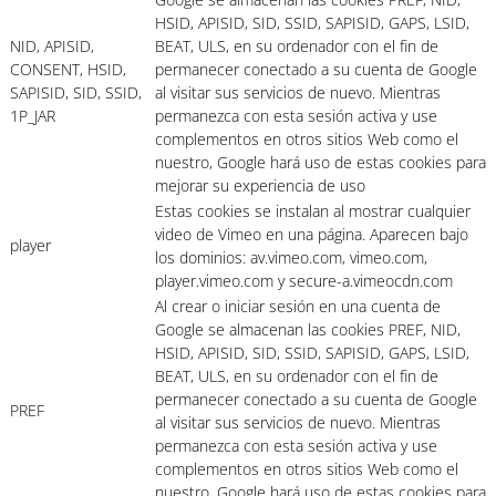
HSID, APISID, SID, SSID, SAPISID, GAPS, LSID,
NID, APISID,
BEAT, ULS, en su ordenador con el fin de
CONSENT, HSID,
permanecer conectado a su cuenta de Google
SAPISID, SID, SSID,
al visitar sus servicios de nuevo. Mientras
1P_JAR
permanezca con esta sesión activa y use
complementos en otros sitios Web como el
nuestro, Google hará uso de estas cookies para
mejorar su experiencia de uso
Estas cookies se instalan al mostrar cualquier
video de Vimeo en una página. Aparecen bajo
player
los dominios: av.vimeo.com, vimeo.com,
player.vimeo.com y secure-a.vimeocdn.com
Al crear o iniciar sesión en una cuenta de
Google se almacenan las cookies PREF, NID,
HSID, APISID, SID, SSID, SAPISID, GAPS, LSID,
BEAT, ULS, en su ordenador con el fin de
permanecer conectado a su cuenta de Google
PREF
al visitar sus servicios de nuevo. Mientras
permanezca con esta sesión activa y use
complementos en otros sitios Web como el
nuestro, Google hará uso de estas cookies para