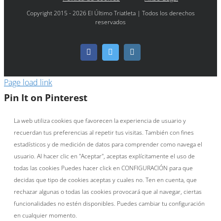
Copyright 2015 - 2026 El Último Triatleta | Todos los derechos
reservados
Facebook
Twitter
Instagram
Page load link
Pin It on Pinterest
La web utiliza cookies que favorecen la experiencia de usuario y
recuerdan tus preferencias al repetir tus visitas. También con fines
estadísticos y de medición de datos para comprender como navega el
usuario. Al hacer clic en "Aceptar", aceptas explícitamente el uso de
todas las cookies Puedes hacer click en CONFIGURACIÓN para que
decidas que tipo de cookies aceptas y cuales no. Ten en cuenta, que
rechazar algunas o todas las cookies provocará que al navegar, ciertas
funcionalidades no estén disponibles. Puedes cambiar tu configuración
en cualquier momento.