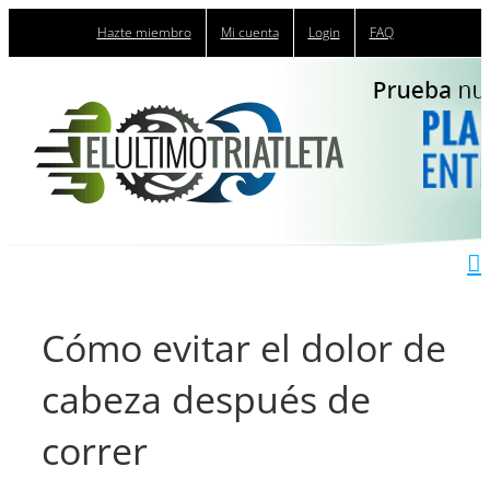
Saltar
Hazte miembro
Mi cuenta
Login
FAQ
al
contenido
Cómo evitar el dolor de
cabeza después de
correr