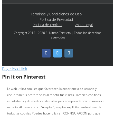
Términos y Condiciones de Uso
Política de Privacidad
Política de cookies
Aviso Legal
Copyright 2015 - 2026 El Último Triatleta | Todos los derechos
reservados
Facebook
Twitter
Instagram
Page load link
Pin It on Pinterest
La web utiliza cookies que favorecen la experiencia de usuario y
recuerdan tus preferencias al repetir tus visitas. También con fines
estadísticos y de medición de datos para comprender como navega el
usuario. Al hacer clic en "Aceptar", aceptas explícitamente el uso de
todas las cookies Puedes hacer click en CONFIGURACIÓN para que